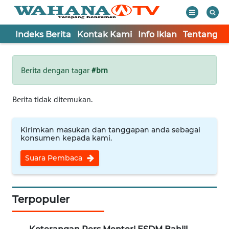
Indeks Berita
Kontak Kami
Info Iklan
Tentang K
WAHANA
Tutup
TV
Berita dengan tagar
#brn
Informasi
Berita tidak ditemukan.
INDEKS
BERITA
Kirimkan masukan dan tanggapan anda sebagai
konsumen kepada kami.
KONTAK
Suara Pembaca
KAMI
INFO
IKLAN
Terpopuler
TENTANG