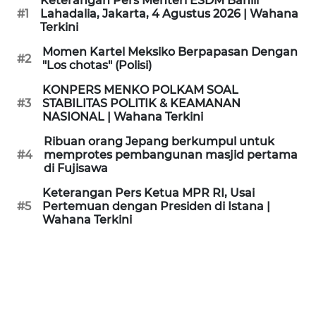
Keterangan Pers Menteri ESDM Bahlil
KAMI
#1
Lahadalia, Jakarta, 4 Agustus 2026 | Wahana
Terkini
PEDOMAN
Momen Kartel Meksiko Berpapasan Dengan
#2
MEDIA
"Los chotas" (Polisi)
SIBER
KONPERS MENKO POLKAM SOAL
#3
STABILITAS POLITIK & KEAMANAN
REDAKSI
NASIONAL | Wahana Terkini
Ribuan orang Jepang berkumpul untuk
KARIR
#4
memprotes pembangunan masjid pertama
di Fujisawa
DISCLAIMER
Keterangan Pers Ketua MPR RI, Usai
#5
Pertemuan dengan Presiden di Istana |
Wahana Terkini
Wahana
News
Regional
WN
SUMUT