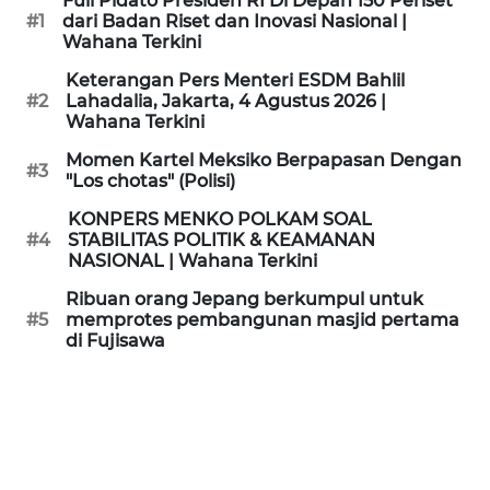
Full Pidato Presiden RI Di Depan 150 Periset
KAMI
#1
dari Badan Riset dan Inovasi Nasional |
Wahana Terkini
PEDOMAN
Keterangan Pers Menteri ESDM Bahlil
MEDIA
#2
Lahadalia, Jakarta, 4 Agustus 2026 |
SIBER
Wahana Terkini
Momen Kartel Meksiko Berpapasan Dengan
#3
REDAKSI
"Los chotas" (Polisi)
KONPERS MENKO POLKAM SOAL
KARIR
#4
STABILITAS POLITIK & KEAMANAN
NASIONAL | Wahana Terkini
DISCLAIMER
Ribuan orang Jepang berkumpul untuk
#5
memprotes pembangunan masjid pertama
di Fujisawa
Wahana
News
Regional
WN
SUMUT