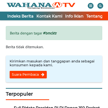
Indeks Berita
Kontak Kami
Info Iklan
Tentang K
WAHANA
Tutup
TV
Berita dengan tagar
#bmcktr
Informasi
Berita tidak ditemukan.
INDEKS
BERITA
Kirimkan masukan dan tanggapan anda sebagai
konsumen kepada kami.
KONTAK
Suara Pembaca
KAMI
INFO
IKLAN
Terpopuler
TENTANG