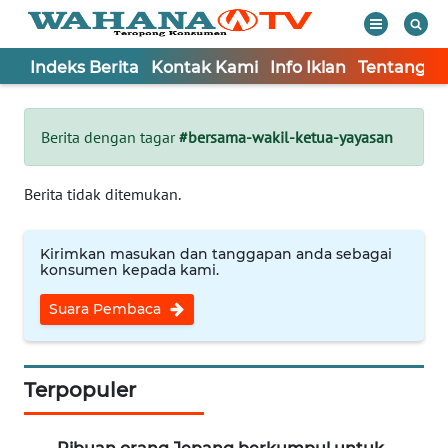
Indeks Berita
Kontak Kami
Info Iklan
Tentang K
WAHANA
Tutup
TV
Berita dengan tagar
#bersama-wakil-ketua-yayasan
Informasi
Berita tidak ditemukan.
INDEKS
BERITA
Kirimkan masukan dan tanggapan anda sebagai
konsumen kepada kami.
KONTAK
Suara Pembaca
KAMI
INFO
IKLAN
Terpopuler
TENTANG