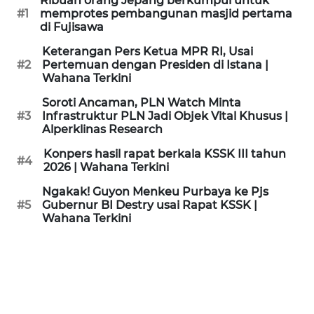
Ribuan orang Jepang berkumpul untuk
KAMI
#1
memprotes pembangunan masjid pertama
di Fujisawa
PEDOMAN
Keterangan Pers Ketua MPR RI, Usai
MEDIA
#2
Pertemuan dengan Presiden di Istana |
SIBER
Wahana Terkini
Soroti Ancaman, PLN Watch Minta
REDAKSI
#3
Infrastruktur PLN Jadi Objek Vital Khusus |
Alperklinas Research
KARIR
Konpers hasil rapat berkala KSSK III tahun
#4
2026 | Wahana Terkini
DISCLAIMER
Ngakak! Guyon Menkeu Purbaya ke Pjs
#5
Gubernur BI Destry usai Rapat KSSK |
Wahana Terkini
Wahana
News
Regional
WN
SUMUT