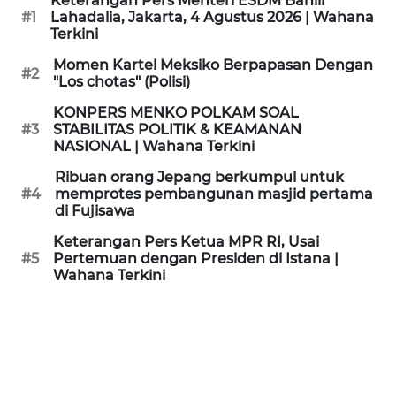
Keterangan Pers Menteri ESDM Bahlil
KAMI
#1
Lahadalia, Jakarta, 4 Agustus 2026 | Wahana
Terkini
PEDOMAN
Momen Kartel Meksiko Berpapasan Dengan
#2
MEDIA
"Los chotas" (Polisi)
SIBER
KONPERS MENKO POLKAM SOAL
#3
STABILITAS POLITIK & KEAMANAN
REDAKSI
NASIONAL | Wahana Terkini
Ribuan orang Jepang berkumpul untuk
KARIR
#4
memprotes pembangunan masjid pertama
di Fujisawa
DISCLAIMER
Keterangan Pers Ketua MPR RI, Usai
#5
Pertemuan dengan Presiden di Istana |
Wahana Terkini
Wahana
News
Regional
WN
SUMUT