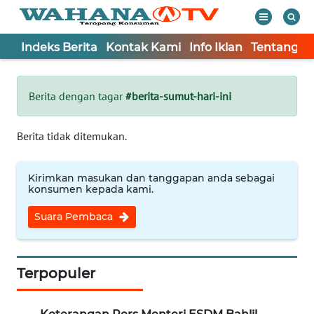
Indeks Berita
Kontak Kami
Info Iklan
Tentang K
WAHANA
Tutup
TV
Berita dengan tagar
#berita-sumut-hari-ini
Informasi
Berita tidak ditemukan.
INDEKS
BERITA
Kirimkan masukan dan tanggapan anda sebagai
konsumen kepada kami.
KONTAK
Suara Pembaca
KAMI
INFO
IKLAN
Terpopuler
TENTANG