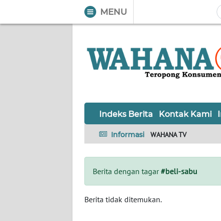
MENU
WAHANA
Tutup
TV
Informasi
INDEKS
BERITA
Indeks Berita
Kontak Kami
KONTAK
Informasi
WAHANA TV
KAMI
INFO
Berita dengan tagar
#beli-sabu
IKLAN
TENTANG
Berita tidak ditemukan.
KAMI