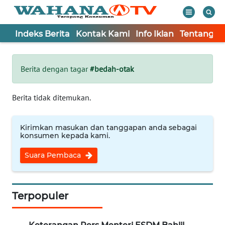
Indeks Berita
Kontak Kami
Info Iklan
Tentang K
WAHANA
Tutup
TV
Berita dengan tagar
#bedah-otak
Informasi
Berita tidak ditemukan.
INDEKS
BERITA
Kirimkan masukan dan tanggapan anda sebagai
konsumen kepada kami.
KONTAK
Suara Pembaca
KAMI
INFO
IKLAN
Terpopuler
TENTANG