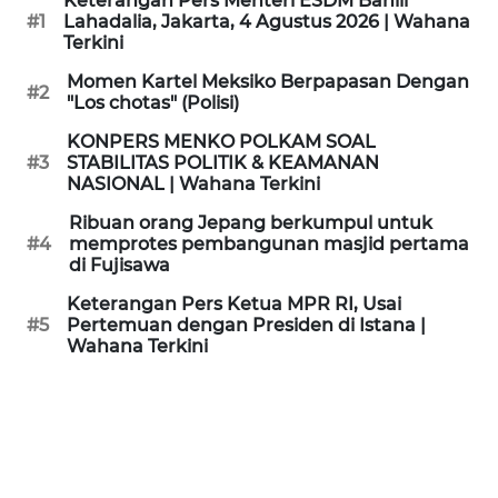
Keterangan Pers Menteri ESDM Bahlil
KAMI
#1
Lahadalia, Jakarta, 4 Agustus 2026 | Wahana
Terkini
PEDOMAN
Momen Kartel Meksiko Berpapasan Dengan
#2
MEDIA
"Los chotas" (Polisi)
SIBER
KONPERS MENKO POLKAM SOAL
#3
STABILITAS POLITIK & KEAMANAN
REDAKSI
NASIONAL | Wahana Terkini
Ribuan orang Jepang berkumpul untuk
KARIR
#4
memprotes pembangunan masjid pertama
di Fujisawa
DISCLAIMER
Keterangan Pers Ketua MPR RI, Usai
#5
Pertemuan dengan Presiden di Istana |
Wahana Terkini
Wahana
News
Regional
WN
SUMUT