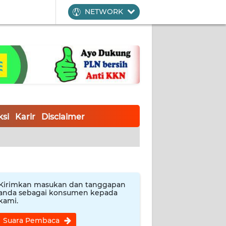
NETWORK
si
Karir
Disclaimer
Kirimkan masukan dan tanggapan
anda sebagai konsumen kepada
kami.
Suara Pembaca