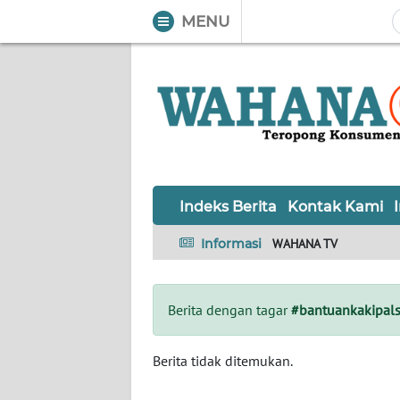
MENU
WAHANA
Tutup
TV
Informasi
INDEKS
BERITA
Indeks Berita
Kontak Kami
KONTAK
Informasi
WAHANA TV
KAMI
INFO
Berita dengan tagar
#bantuankakipal
IKLAN
TENTANG
Berita tidak ditemukan.
KAMI