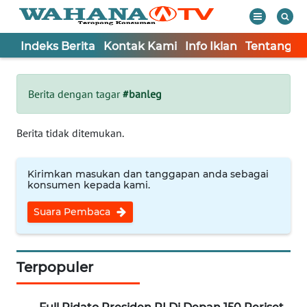
Indeks Berita
Kontak Kami
Info Iklan
Tentang K
WAHANA
Tutup
TV
Berita dengan tagar
#banleg
Informasi
Berita tidak ditemukan.
INDEKS
BERITA
Kirimkan masukan dan tanggapan anda sebagai
konsumen kepada kami.
KONTAK
Suara Pembaca
KAMI
INFO
IKLAN
Terpopuler
TENTANG