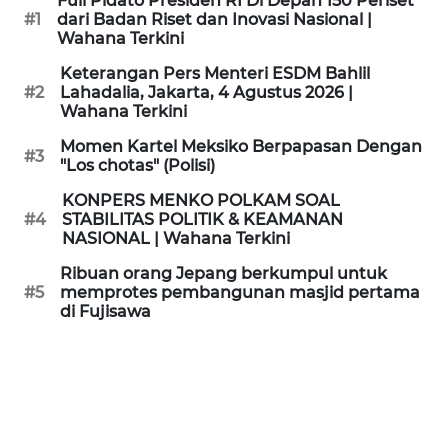
Full Pidato Presiden RI Di Depan 150 Periset
KAMI
#1
dari Badan Riset dan Inovasi Nasional |
Wahana Terkini
PEDOMAN
Keterangan Pers Menteri ESDM Bahlil
MEDIA
#2
Lahadalia, Jakarta, 4 Agustus 2026 |
SIBER
Wahana Terkini
Momen Kartel Meksiko Berpapasan Dengan
#3
REDAKSI
"Los chotas" (Polisi)
KONPERS MENKO POLKAM SOAL
KARIR
#4
STABILITAS POLITIK & KEAMANAN
NASIONAL | Wahana Terkini
DISCLAIMER
Ribuan orang Jepang berkumpul untuk
#5
memprotes pembangunan masjid pertama
di Fujisawa
Wahana
News
Regional
WN
SUMUT