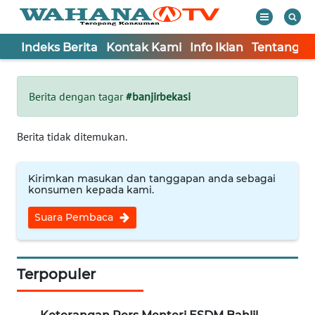
Indeks Berita
Kontak Kami
Info Iklan
Tentang K
WAHANA
Tutup
TV
Berita dengan tagar
#banjirbekasi
Informasi
Berita tidak ditemukan.
INDEKS
BERITA
Kirimkan masukan dan tanggapan anda sebagai
konsumen kepada kami.
KONTAK
Suara Pembaca
KAMI
INFO
IKLAN
Terpopuler
TENTANG