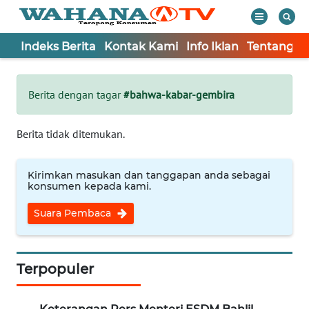
Indeks Berita
Kontak Kami
Info Iklan
Tentang K
WAHANA
Tutup
TV
Berita dengan tagar
#bahwa-kabar-gembira
Informasi
Berita tidak ditemukan.
INDEKS
BERITA
Kirimkan masukan dan tanggapan anda sebagai
konsumen kepada kami.
KONTAK
Suara Pembaca
KAMI
INFO
IKLAN
Terpopuler
TENTANG