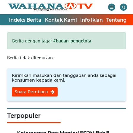
Indeks Berita
Kontak Kami
Info Iklan
Tentang K
WAHANA
Tutup
TV
Berita dengan tagar
#badan-pengelola
Informasi
Berita tidak ditemukan.
INDEKS
BERITA
Kirimkan masukan dan tanggapan anda sebagai
konsumen kepada kami.
KONTAK
Suara Pembaca
KAMI
INFO
IKLAN
Terpopuler
TENTANG