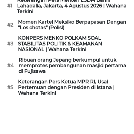
Keterangan Pers Menteri ESDM Bahlil
KAMI
#1
Lahadalia, Jakarta, 4 Agustus 2026 | Wahana
Terkini
PEDOMAN
Momen Kartel Meksiko Berpapasan Dengan
#2
MEDIA
"Los chotas" (Polisi)
SIBER
KONPERS MENKO POLKAM SOAL
#3
STABILITAS POLITIK & KEAMANAN
REDAKSI
NASIONAL | Wahana Terkini
Ribuan orang Jepang berkumpul untuk
KARIR
#4
memprotes pembangunan masjid pertama
di Fujisawa
DISCLAIMER
Keterangan Pers Ketua MPR RI, Usai
#5
Pertemuan dengan Presiden di Istana |
Wahana Terkini
Wahana
News
Regional
WN
SUMUT