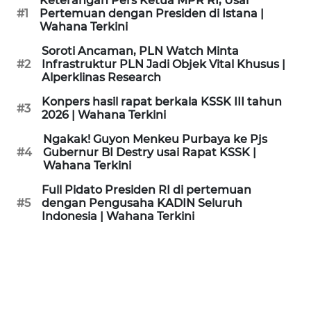
Keterangan Pers Ketua MPR RI, Usai
KAMI
#1
Pertemuan dengan Presiden di Istana |
Wahana Terkini
PEDOMAN
Soroti Ancaman, PLN Watch Minta
MEDIA
#2
Infrastruktur PLN Jadi Objek Vital Khusus |
SIBER
Alperklinas Research
Konpers hasil rapat berkala KSSK III tahun
#3
REDAKSI
2026 | Wahana Terkini
Ngakak! Guyon Menkeu Purbaya ke Pjs
KARIR
#4
Gubernur BI Destry usai Rapat KSSK |
Wahana Terkini
DISCLAIMER
Full Pidato Presiden RI di pertemuan
#5
dengan Pengusaha KADIN Seluruh
Indonesia | Wahana Terkini
Wahana
News
Regional
WN
SUMUT