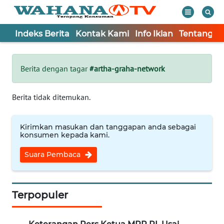
Indeks Berita
Kontak Kami
Info Iklan
Tentang K
WAHANA
Tutup
TV
Berita dengan tagar
#artha-graha-network
Informasi
Berita tidak ditemukan.
INDEKS
BERITA
Kirimkan masukan dan tanggapan anda sebagai
konsumen kepada kami.
KONTAK
Suara Pembaca
KAMI
INFO
IKLAN
Terpopuler
TENTANG