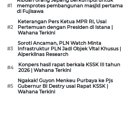
Ribuan orang Jepang berkumpul untuk
KAMI
#1
memprotes pembangunan masjid pertama
di Fujisawa
PEDOMAN
Keterangan Pers Ketua MPR RI, Usai
MEDIA
#2
Pertemuan dengan Presiden di Istana |
SIBER
Wahana Terkini
Soroti Ancaman, PLN Watch Minta
REDAKSI
#3
Infrastruktur PLN Jadi Objek Vital Khusus |
Alperklinas Research
KARIR
Konpers hasil rapat berkala KSSK III tahun
#4
2026 | Wahana Terkini
DISCLAIMER
Ngakak! Guyon Menkeu Purbaya ke Pjs
#5
Gubernur BI Destry usai Rapat KSSK |
Wahana Terkini
Wahana
News
Regional
WN
SUMUT