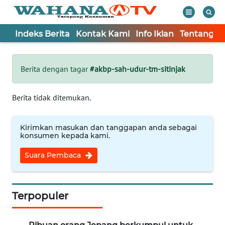
Indeks Berita
Kontak Kami
Info Iklan
Tentang K
WAHANA
Tutup
TV
Berita dengan tagar
#akbp-sah-udur-tm-sitinjak
Informasi
Berita tidak ditemukan.
INDEKS
BERITA
Kirimkan masukan dan tanggapan anda sebagai
konsumen kepada kami.
KONTAK
Suara Pembaca
KAMI
INFO
IKLAN
Terpopuler
TENTANG