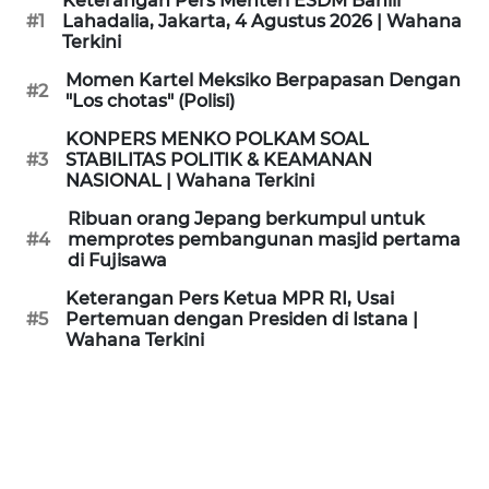
Keterangan Pers Menteri ESDM Bahlil
KAMI
#1
Lahadalia, Jakarta, 4 Agustus 2026 | Wahana
Terkini
PEDOMAN
Momen Kartel Meksiko Berpapasan Dengan
#2
MEDIA
"Los chotas" (Polisi)
SIBER
KONPERS MENKO POLKAM SOAL
#3
STABILITAS POLITIK & KEAMANAN
REDAKSI
NASIONAL | Wahana Terkini
Ribuan orang Jepang berkumpul untuk
KARIR
#4
memprotes pembangunan masjid pertama
di Fujisawa
DISCLAIMER
Keterangan Pers Ketua MPR RI, Usai
#5
Pertemuan dengan Presiden di Istana |
Wahana Terkini
Wahana
News
Regional
WN
SUMUT