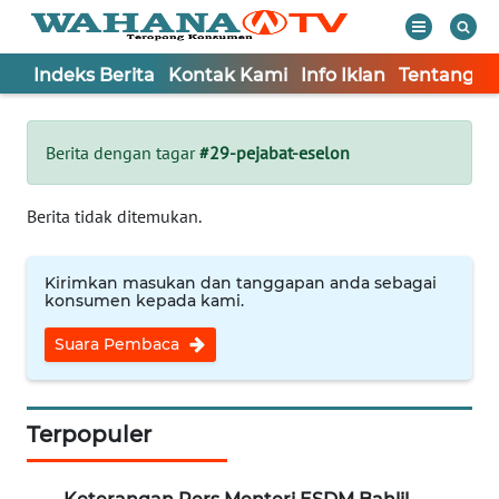
Indeks Berita
Kontak Kami
Info Iklan
Tentang K
WAHANA
Tutup
TV
Berita dengan tagar
#29-pejabat-eselon
Informasi
Berita tidak ditemukan.
INDEKS
BERITA
Kirimkan masukan dan tanggapan anda sebagai
konsumen kepada kami.
KONTAK
Suara Pembaca
KAMI
INFO
IKLAN
Terpopuler
TENTANG