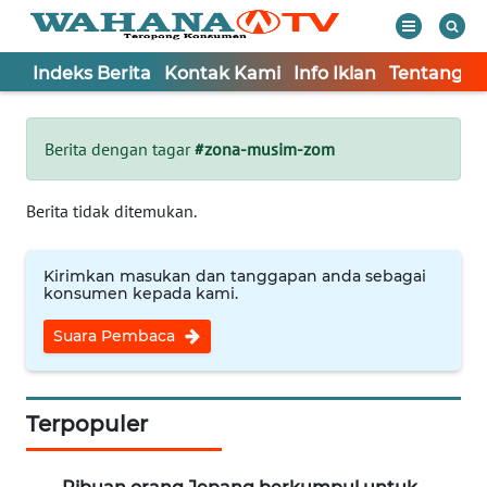
Indeks Berita
Kontak Kami
Info Iklan
Tentang K
WAHANA
Tutup
TV
Berita dengan tagar
#zona-musim-zom
Informasi
Berita tidak ditemukan.
INDEKS
BERITA
Kirimkan masukan dan tanggapan anda sebagai
konsumen kepada kami.
KONTAK
Suara Pembaca
KAMI
INFO
IKLAN
Terpopuler
TENTANG