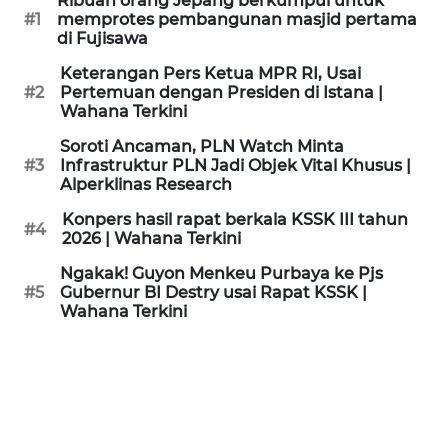
Ribuan orang Jepang berkumpul untuk
KAMI
#1
memprotes pembangunan masjid pertama
di Fujisawa
PEDOMAN
Keterangan Pers Ketua MPR RI, Usai
MEDIA
#2
Pertemuan dengan Presiden di Istana |
SIBER
Wahana Terkini
Soroti Ancaman, PLN Watch Minta
REDAKSI
#3
Infrastruktur PLN Jadi Objek Vital Khusus |
Alperklinas Research
KARIR
Konpers hasil rapat berkala KSSK III tahun
#4
2026 | Wahana Terkini
DISCLAIMER
Ngakak! Guyon Menkeu Purbaya ke Pjs
#5
Gubernur BI Destry usai Rapat KSSK |
Wahana Terkini
Wahana
News
Regional
WN
SUMUT