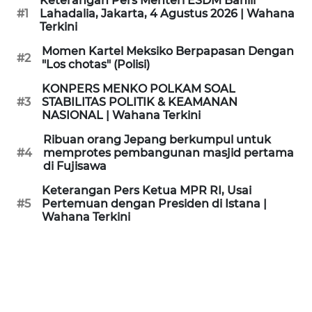
Keterangan Pers Menteri ESDM Bahlil
KAMI
#1
Lahadalia, Jakarta, 4 Agustus 2026 | Wahana
Terkini
PEDOMAN
Momen Kartel Meksiko Berpapasan Dengan
#2
MEDIA
"Los chotas" (Polisi)
SIBER
KONPERS MENKO POLKAM SOAL
#3
STABILITAS POLITIK & KEAMANAN
REDAKSI
NASIONAL | Wahana Terkini
Ribuan orang Jepang berkumpul untuk
KARIR
#4
memprotes pembangunan masjid pertama
di Fujisawa
DISCLAIMER
Keterangan Pers Ketua MPR RI, Usai
#5
Pertemuan dengan Presiden di Istana |
Wahana Terkini
Wahana
News
Regional
WN
SUMUT