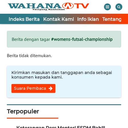
Indeks Berita
Kontak Kami
Info Iklan
Tentang K
WAHANA
Tutup
TV
Berita dengan tagar
#womens-futsal-championship
Informasi
Berita tidak ditemukan.
INDEKS
BERITA
Kirimkan masukan dan tanggapan anda sebagai
konsumen kepada kami.
KONTAK
Suara Pembaca
KAMI
INFO
IKLAN
Terpopuler
TENTANG