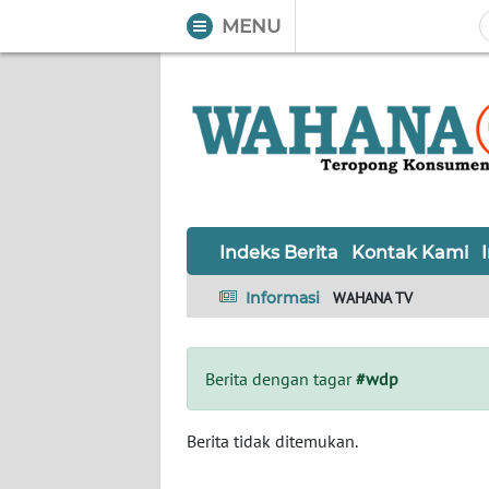
MENU
WAHANA
Tutup
TV
Informasi
INDEKS
BERITA
Indeks Berita
Kontak Kami
KONTAK
Informasi
WAHANA TV
KAMI
INFO
Berita dengan tagar
#wdp
IKLAN
TENTANG
Berita tidak ditemukan.
KAMI