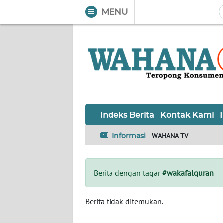
MENU
WAHANA
Tutup
TV
Informasi
INDEKS
BERITA
Indeks Berita
Kontak Kami
KONTAK
Informasi
WAHANA TV
KAMI
INFO
Berita dengan tagar
#wakafalquran
IKLAN
TENTANG
Berita tidak ditemukan.
KAMI