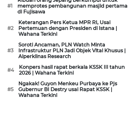
Ribuan orang Jepang berkumpul untuk
KAMI
#1
memprotes pembangunan masjid pertama
di Fujisawa
PEDOMAN
Keterangan Pers Ketua MPR RI, Usai
MEDIA
#2
Pertemuan dengan Presiden di Istana |
SIBER
Wahana Terkini
Soroti Ancaman, PLN Watch Minta
REDAKSI
#3
Infrastruktur PLN Jadi Objek Vital Khusus |
Alperklinas Research
KARIR
Konpers hasil rapat berkala KSSK III tahun
#4
2026 | Wahana Terkini
DISCLAIMER
Ngakak! Guyon Menkeu Purbaya ke Pjs
#5
Gubernur BI Destry usai Rapat KSSK |
Wahana Terkini
Wahana
News
Regional
WN
SUMUT