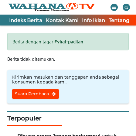
Indeks Berita
Kontak Kami
Info Iklan
Tentang K
WAHANA
Tutup
TV
Berita dengan tagar
#viral-pacitan
Informasi
Berita tidak ditemukan.
INDEKS
BERITA
Kirimkan masukan dan tanggapan anda sebagai
konsumen kepada kami.
KONTAK
Suara Pembaca
KAMI
INFO
IKLAN
Terpopuler
TENTANG