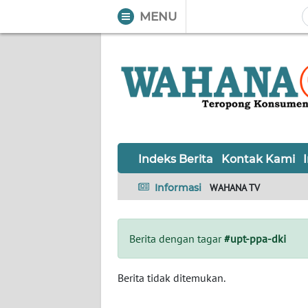
MENU
WAHANA
Tutup
TV
Informasi
INDEKS
BERITA
Indeks Berita
Kontak Kami
KONTAK
Informasi
WAHANA TV
KAMI
INFO
Berita dengan tagar
#upt-ppa-dki
IKLAN
TENTANG
Berita tidak ditemukan.
KAMI