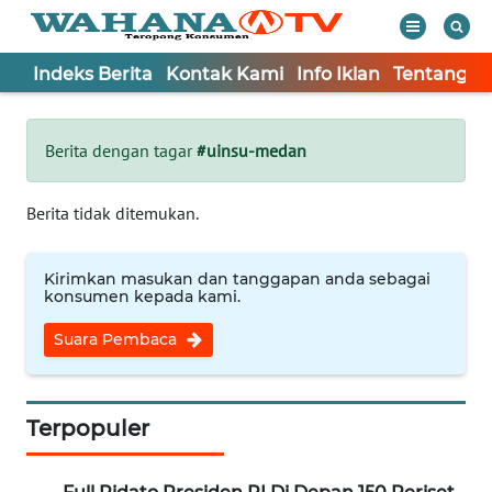
Indeks Berita
Kontak Kami
Info Iklan
Tentang K
WAHANA
Tutup
TV
Berita dengan tagar
#uinsu-medan
Informasi
Berita tidak ditemukan.
INDEKS
BERITA
Kirimkan masukan dan tanggapan anda sebagai
konsumen kepada kami.
KONTAK
Suara Pembaca
KAMI
INFO
IKLAN
Terpopuler
TENTANG