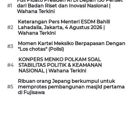
Full Pidato Presiden RI Di Depan 150 Periset
KAMI
#1
dari Badan Riset dan Inovasi Nasional |
Wahana Terkini
PEDOMAN
Keterangan Pers Menteri ESDM Bahlil
MEDIA
#2
Lahadalia, Jakarta, 4 Agustus 2026 |
SIBER
Wahana Terkini
Momen Kartel Meksiko Berpapasan Dengan
#3
REDAKSI
"Los chotas" (Polisi)
KONPERS MENKO POLKAM SOAL
KARIR
#4
STABILITAS POLITIK & KEAMANAN
NASIONAL | Wahana Terkini
DISCLAIMER
Ribuan orang Jepang berkumpul untuk
#5
memprotes pembangunan masjid pertama
di Fujisawa
Wahana
News
Regional
WN
SUMUT