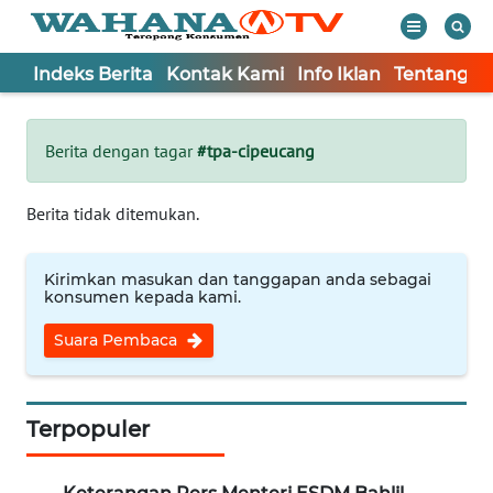
Indeks Berita
Kontak Kami
Info Iklan
Tentang K
WAHANA
Tutup
TV
Berita dengan tagar
#tpa-cipeucang
Informasi
Berita tidak ditemukan.
INDEKS
BERITA
Kirimkan masukan dan tanggapan anda sebagai
konsumen kepada kami.
KONTAK
Suara Pembaca
KAMI
INFO
IKLAN
Terpopuler
TENTANG