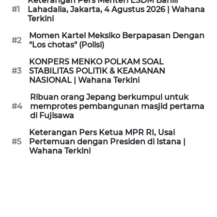
Keterangan Pers Menteri ESDM Bahlil
KAMI
#1
Lahadalia, Jakarta, 4 Agustus 2026 | Wahana
Terkini
PEDOMAN
Momen Kartel Meksiko Berpapasan Dengan
#2
MEDIA
"Los chotas" (Polisi)
SIBER
KONPERS MENKO POLKAM SOAL
#3
STABILITAS POLITIK & KEAMANAN
REDAKSI
NASIONAL | Wahana Terkini
Ribuan orang Jepang berkumpul untuk
KARIR
#4
memprotes pembangunan masjid pertama
di Fujisawa
DISCLAIMER
Keterangan Pers Ketua MPR RI, Usai
#5
Pertemuan dengan Presiden di Istana |
Wahana Terkini
Wahana
News
Regional
WN
SUMUT