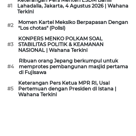
Keterangan Pers Menteri ESDM Bahlil
KAMI
#1
Lahadalia, Jakarta, 4 Agustus 2026 | Wahana
Terkini
PEDOMAN
Momen Kartel Meksiko Berpapasan Dengan
#2
MEDIA
"Los chotas" (Polisi)
SIBER
KONPERS MENKO POLKAM SOAL
#3
STABILITAS POLITIK & KEAMANAN
REDAKSI
NASIONAL | Wahana Terkini
Ribuan orang Jepang berkumpul untuk
KARIR
#4
memprotes pembangunan masjid pertama
di Fujisawa
DISCLAIMER
Keterangan Pers Ketua MPR RI, Usai
#5
Pertemuan dengan Presiden di Istana |
Wahana Terkini
Wahana
News
Regional
WN
SUMUT