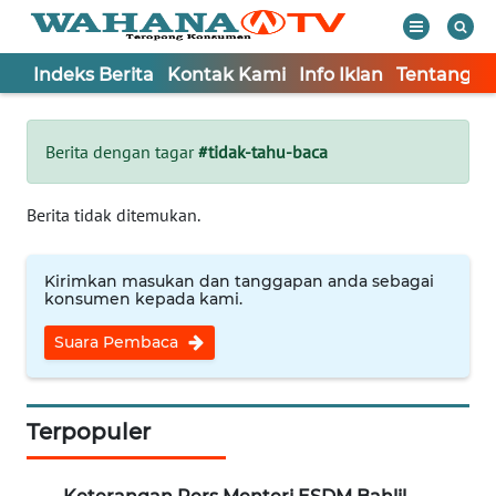
Indeks Berita
Kontak Kami
Info Iklan
Tentang K
WAHANA
Tutup
TV
Berita dengan tagar
#tidak-tahu-baca
Informasi
Berita tidak ditemukan.
INDEKS
BERITA
Kirimkan masukan dan tanggapan anda sebagai
konsumen kepada kami.
KONTAK
Suara Pembaca
KAMI
INFO
IKLAN
Terpopuler
TENTANG