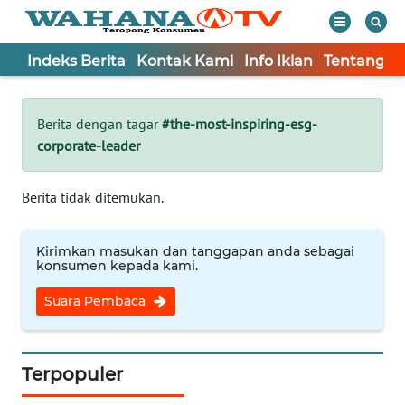
Indeks Berita
Kontak Kami
Info Iklan
Tentang K
WAHANA
Tutup
TV
Berita dengan tagar
#the-most-inspiring-esg-
corporate-leader
Informasi
INDEKS
Berita tidak ditemukan.
BERITA
Kirimkan masukan dan tanggapan anda sebagai
KONTAK
konsumen kepada kami.
KAMI
Suara Pembaca
INFO
IKLAN
Terpopuler
TENTANG