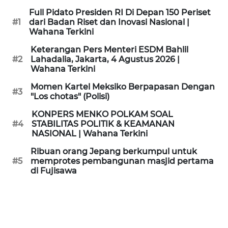
KAMI
Full Pidato Presiden RI Di Depan 150 Periset
#1
dari Badan Riset dan Inovasi Nasional |
Wahana Terkini
PEDOMAN
MEDIA
Keterangan Pers Menteri ESDM Bahlil
SIBER
#2
Lahadalia, Jakarta, 4 Agustus 2026 |
Wahana Terkini
REDAKSI
Momen Kartel Meksiko Berpapasan Dengan
#3
"Los chotas" (Polisi)
KARIR
KONPERS MENKO POLKAM SOAL
#4
STABILITAS POLITIK & KEAMANAN
NASIONAL | Wahana Terkini
DISCLAIMER
Ribuan orang Jepang berkumpul untuk
Wahana
#5
memprotes pembangunan masjid pertama
News
di Fujisawa
Regional
WN
SUMUT