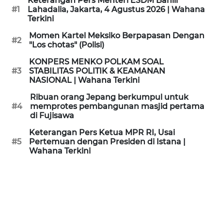
Keterangan Pers Menteri ESDM Bahlil
KAMI
#1
Lahadalia, Jakarta, 4 Agustus 2026 | Wahana
Terkini
PEDOMAN
Momen Kartel Meksiko Berpapasan Dengan
#2
MEDIA
"Los chotas" (Polisi)
SIBER
KONPERS MENKO POLKAM SOAL
#3
STABILITAS POLITIK & KEAMANAN
REDAKSI
NASIONAL | Wahana Terkini
Ribuan orang Jepang berkumpul untuk
KARIR
#4
memprotes pembangunan masjid pertama
di Fujisawa
DISCLAIMER
Keterangan Pers Ketua MPR RI, Usai
#5
Pertemuan dengan Presiden di Istana |
Wahana Terkini
Wahana
News
Regional
WN
SUMUT