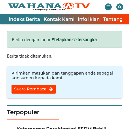
Indeks Berita
Kontak Kami
Info Iklan
Tentang K
WAHANA
Tutup
TV
Berita dengan tagar
#tetapkan-2-tersangka
Informasi
Berita tidak ditemukan.
INDEKS
BERITA
Kirimkan masukan dan tanggapan anda sebagai
konsumen kepada kami.
KONTAK
Suara Pembaca
KAMI
INFO
IKLAN
Terpopuler
TENTANG