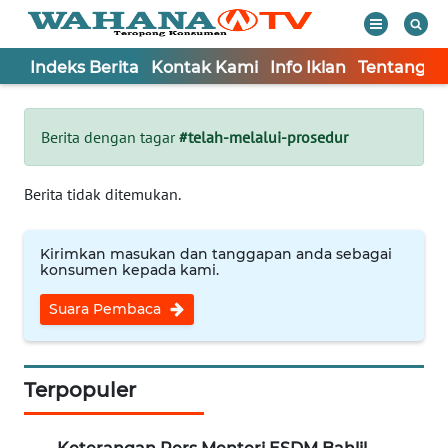
Indeks Berita
Kontak Kami
Info Iklan
Tentang K
WAHANA
Tutup
TV
Berita dengan tagar
#telah-melalui-prosedur
Informasi
Berita tidak ditemukan.
INDEKS
BERITA
Kirimkan masukan dan tanggapan anda sebagai
konsumen kepada kami.
KONTAK
Suara Pembaca
KAMI
INFO
IKLAN
Terpopuler
TENTANG