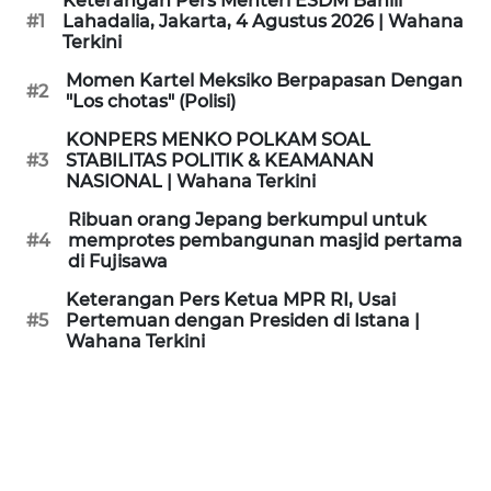
Keterangan Pers Menteri ESDM Bahlil
KAMI
#1
Lahadalia, Jakarta, 4 Agustus 2026 | Wahana
Terkini
PEDOMAN
Momen Kartel Meksiko Berpapasan Dengan
#2
MEDIA
"Los chotas" (Polisi)
SIBER
KONPERS MENKO POLKAM SOAL
#3
STABILITAS POLITIK & KEAMANAN
REDAKSI
NASIONAL | Wahana Terkini
Ribuan orang Jepang berkumpul untuk
KARIR
#4
memprotes pembangunan masjid pertama
di Fujisawa
DISCLAIMER
Keterangan Pers Ketua MPR RI, Usai
#5
Pertemuan dengan Presiden di Istana |
Wahana Terkini
Wahana
News
Regional
WN
SUMUT