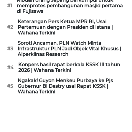
Ribuan orang Jepang berkumpul untuk
KAMI
#1
memprotes pembangunan masjid pertama
di Fujisawa
PEDOMAN
Keterangan Pers Ketua MPR RI, Usai
MEDIA
#2
Pertemuan dengan Presiden di Istana |
SIBER
Wahana Terkini
Soroti Ancaman, PLN Watch Minta
REDAKSI
#3
Infrastruktur PLN Jadi Objek Vital Khusus |
Alperklinas Research
KARIR
Konpers hasil rapat berkala KSSK III tahun
#4
2026 | Wahana Terkini
DISCLAIMER
Ngakak! Guyon Menkeu Purbaya ke Pjs
#5
Gubernur BI Destry usai Rapat KSSK |
Wahana Terkini
Wahana
News
Regional
WN
SUMUT