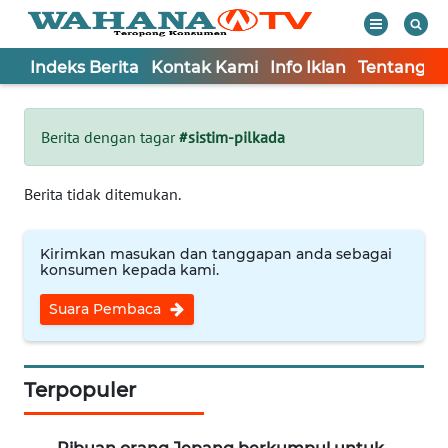
Indeks Berita
Kontak Kami
Info Iklan
Tentang K
WAHANA
Tutup
TV
Berita dengan tagar
#sistim-pilkada
Informasi
Berita tidak ditemukan.
INDEKS
BERITA
Kirimkan masukan dan tanggapan anda sebagai
konsumen kepada kami.
KONTAK
Suara Pembaca
KAMI
INFO
IKLAN
Terpopuler
TENTANG