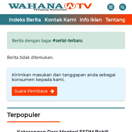
Indeks Berita
Kontak Kami
Info Iklan
Tentang K
WAHANA
Tutup
TV
Berita dengan tagar
#serial-terbaru
Informasi
Berita tidak ditemukan.
INDEKS
BERITA
Kirimkan masukan dan tanggapan anda sebagai
konsumen kepada kami.
KONTAK
Suara Pembaca
KAMI
INFO
IKLAN
Terpopuler
TENTANG