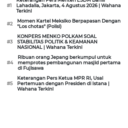
Keterangan Pers Menteri ESDM Bahlil
KAMI
#1
Lahadalia, Jakarta, 4 Agustus 2026 | Wahana
Terkini
PEDOMAN
Momen Kartel Meksiko Berpapasan Dengan
#2
MEDIA
"Los chotas" (Polisi)
SIBER
KONPERS MENKO POLKAM SOAL
#3
STABILITAS POLITIK & KEAMANAN
REDAKSI
NASIONAL | Wahana Terkini
Ribuan orang Jepang berkumpul untuk
KARIR
#4
memprotes pembangunan masjid pertama
di Fujisawa
DISCLAIMER
Keterangan Pers Ketua MPR RI, Usai
#5
Pertemuan dengan Presiden di Istana |
Wahana Terkini
Wahana
News
Regional
WN
SUMUT