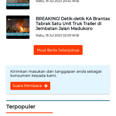
Rabu, 19 Jul 2023 20:45 WIB
KAMI
PEDOMAN
BREAKING! Detik-detik KA Brantas
MEDIA
Tabrak Satu Unit Truk Trailer di
SIBER
Jembatan Jalan Madukoro
Rabu, 19 Jul 2023 02:09 WIB
REDAKSI
Muat Berita Selanjutnya
KARIR
DISCLAIMER
Kirimkan masukan dan tanggapan anda sebagai
konsumen kepada kami.
Wahana
Suara Pembaca
News
Regional
WN
Terpopuler
SUMUT