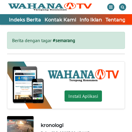
Indeks Berita
Kontak Kami
Info Iklan
Tentang K
WAHANA
Tutup
TV
Berita dengan tagar
#semarang
Informasi
INDEKS
BERITA
KONTAK
KAMI
Install Aplikasi
INFO
IKLAN
kronologi
TENTANG