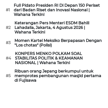
Full Pidato Presiden RI Di Depan 150 Periset
WN
#1
dari Badan Riset dan Inovasi Nasional |
JAKARTA
Wahana Terkini
Keterangan Pers Menteri ESDM Bahlil
WN
#2
Lahadalia, Jakarta, 4 Agustus 2026 |
JABAR
Wahana Terkini
Momen Kartel Meksiko Berpapasan Dengan
#3
WN
"Los chotas" (Polisi)
BANTEN
KONPERS MENKO POLKAM SOAL
#4
STABILITAS POLITIK & KEAMANAN
WN
NASIONAL | Wahana Terkini
NTT
Ribuan orang Jepang berkumpul untuk
#5
memprotes pembangunan masjid pertama
WN
di Fujisawa
KEPRI
WN
PAPUA