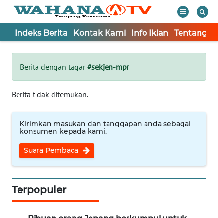
Indeks Berita
Kontak Kami
Info Iklan
Tentang K
WAHANA
Tutup
TV
Berita dengan tagar
#sekjen-mpr
Informasi
Berita tidak ditemukan.
INDEKS
BERITA
Kirimkan masukan dan tanggapan anda sebagai
konsumen kepada kami.
KONTAK
Suara Pembaca
KAMI
INFO
IKLAN
Terpopuler
TENTANG