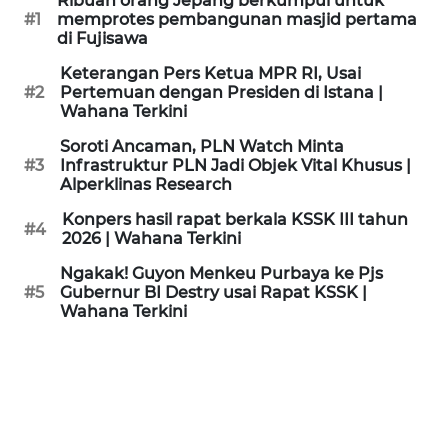
Ribuan orang Jepang berkumpul untuk
KAMI
#1
memprotes pembangunan masjid pertama
di Fujisawa
PEDOMAN
Keterangan Pers Ketua MPR RI, Usai
MEDIA
#2
Pertemuan dengan Presiden di Istana |
SIBER
Wahana Terkini
Soroti Ancaman, PLN Watch Minta
REDAKSI
#3
Infrastruktur PLN Jadi Objek Vital Khusus |
Alperklinas Research
KARIR
Konpers hasil rapat berkala KSSK III tahun
#4
2026 | Wahana Terkini
DISCLAIMER
Ngakak! Guyon Menkeu Purbaya ke Pjs
#5
Gubernur BI Destry usai Rapat KSSK |
Wahana Terkini
Wahana
News
Regional
WN
SUMUT