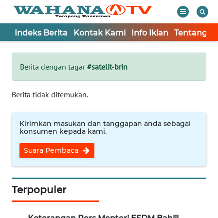
Indeks Berita
Kontak Kami
Info Iklan
Tentang K
WAHANA
Tutup
TV
Berita dengan tagar
#satelit-brin
Informasi
Berita tidak ditemukan.
INDEKS
BERITA
Kirimkan masukan dan tanggapan anda sebagai
konsumen kepada kami.
KONTAK
Suara Pembaca
KAMI
INFO
IKLAN
Terpopuler
TENTANG