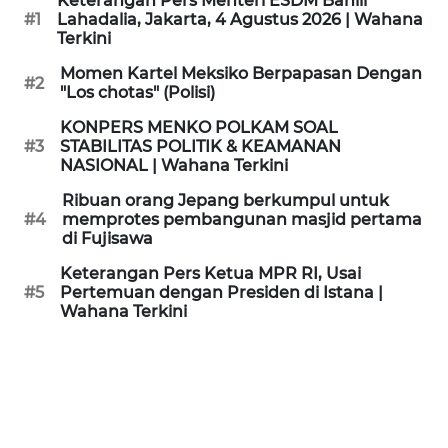
Keterangan Pers Menteri ESDM Bahlil
KAMI
#1
Lahadalia, Jakarta, 4 Agustus 2026 | Wahana
Terkini
PEDOMAN
Momen Kartel Meksiko Berpapasan Dengan
#2
MEDIA
"Los chotas" (Polisi)
SIBER
KONPERS MENKO POLKAM SOAL
#3
STABILITAS POLITIK & KEAMANAN
REDAKSI
NASIONAL | Wahana Terkini
Ribuan orang Jepang berkumpul untuk
KARIR
#4
memprotes pembangunan masjid pertama
di Fujisawa
DISCLAIMER
Keterangan Pers Ketua MPR RI, Usai
#5
Pertemuan dengan Presiden di Istana |
Wahana Terkini
Wahana
News
Regional
WN
SUMUT