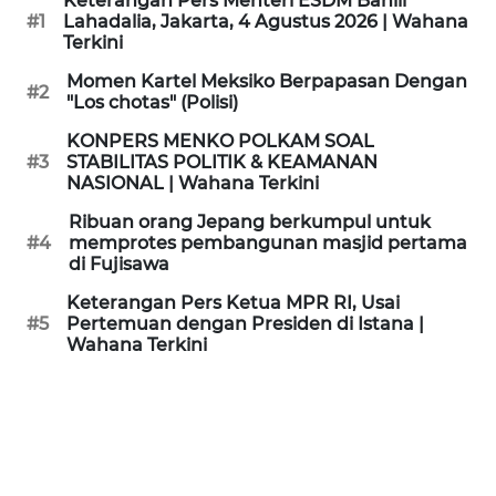
Keterangan Pers Menteri ESDM Bahlil
KAMI
#1
Lahadalia, Jakarta, 4 Agustus 2026 | Wahana
Terkini
PEDOMAN
Momen Kartel Meksiko Berpapasan Dengan
#2
MEDIA
"Los chotas" (Polisi)
SIBER
KONPERS MENKO POLKAM SOAL
#3
STABILITAS POLITIK & KEAMANAN
REDAKSI
NASIONAL | Wahana Terkini
Ribuan orang Jepang berkumpul untuk
KARIR
#4
memprotes pembangunan masjid pertama
di Fujisawa
DISCLAIMER
Keterangan Pers Ketua MPR RI, Usai
#5
Pertemuan dengan Presiden di Istana |
Wahana Terkini
Wahana
News
Regional
WN
SUMUT