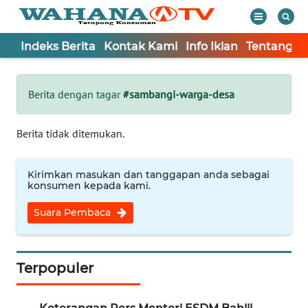
Indeks Berita
Kontak Kami
Info Iklan
Tentang K
WAHANA
Tutup
TV
Berita dengan tagar
#sambangi-warga-desa
Informasi
Berita tidak ditemukan.
INDEKS
BERITA
Kirimkan masukan dan tanggapan anda sebagai
konsumen kepada kami.
KONTAK
Suara Pembaca
KAMI
INFO
IKLAN
Terpopuler
TENTANG