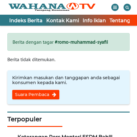
Indeks Berita
Kontak Kami
Info Iklan
Tentang K
WAHANA
Tutup
TV
Berita dengan tagar
#romo-muhammad-syafii
Informasi
Berita tidak ditemukan.
INDEKS
BERITA
Kirimkan masukan dan tanggapan anda sebagai
konsumen kepada kami.
KONTAK
Suara Pembaca
KAMI
INFO
IKLAN
Terpopuler
TENTANG