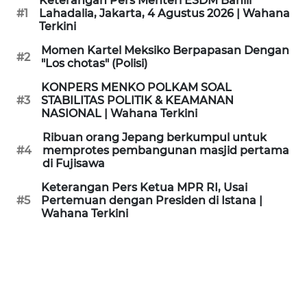
Keterangan Pers Menteri ESDM Bahlil
KAMI
#1
Lahadalia, Jakarta, 4 Agustus 2026 | Wahana
Terkini
PEDOMAN
Momen Kartel Meksiko Berpapasan Dengan
#2
MEDIA
"Los chotas" (Polisi)
SIBER
KONPERS MENKO POLKAM SOAL
#3
STABILITAS POLITIK & KEAMANAN
REDAKSI
NASIONAL | Wahana Terkini
Ribuan orang Jepang berkumpul untuk
KARIR
#4
memprotes pembangunan masjid pertama
di Fujisawa
DISCLAIMER
Keterangan Pers Ketua MPR RI, Usai
#5
Pertemuan dengan Presiden di Istana |
Wahana Terkini
Wahana
News
Regional
WN
SUMUT