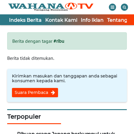
Indeks Berita
Kontak Kami
Info Iklan
Tentang K
WAHANA
Tutup
TV
Berita dengan tagar
#ribu
Informasi
Berita tidak ditemukan.
INDEKS
BERITA
Kirimkan masukan dan tanggapan anda sebagai
konsumen kepada kami.
KONTAK
Suara Pembaca
KAMI
INFO
IKLAN
Terpopuler
TENTANG