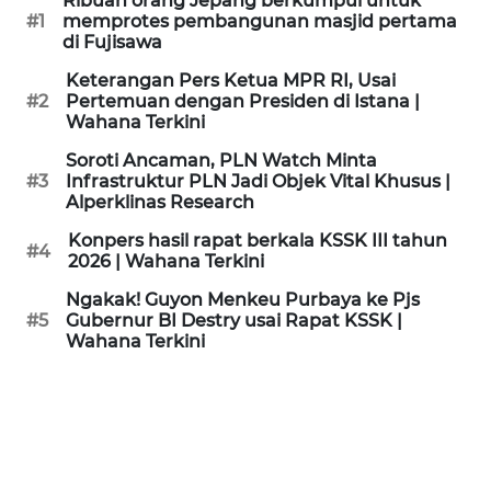
Ribuan orang Jepang berkumpul untuk
KAMI
#1
memprotes pembangunan masjid pertama
di Fujisawa
PEDOMAN
Keterangan Pers Ketua MPR RI, Usai
MEDIA
#2
Pertemuan dengan Presiden di Istana |
SIBER
Wahana Terkini
Soroti Ancaman, PLN Watch Minta
REDAKSI
#3
Infrastruktur PLN Jadi Objek Vital Khusus |
Alperklinas Research
KARIR
Konpers hasil rapat berkala KSSK III tahun
#4
2026 | Wahana Terkini
DISCLAIMER
Ngakak! Guyon Menkeu Purbaya ke Pjs
#5
Gubernur BI Destry usai Rapat KSSK |
Wahana Terkini
Wahana
News
Regional
WN
SUMUT