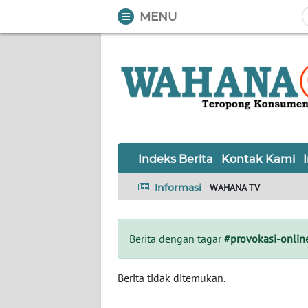
MENU
WAHANA
Tutup
TV
Informasi
INDEKS
BERITA
Indeks Berita
Kontak Kami
KONTAK
Informasi
WAHANA TV
KAMI
INFO
Berita dengan tagar
#provokasi-onlin
IKLAN
TENTANG
Berita tidak ditemukan.
KAMI