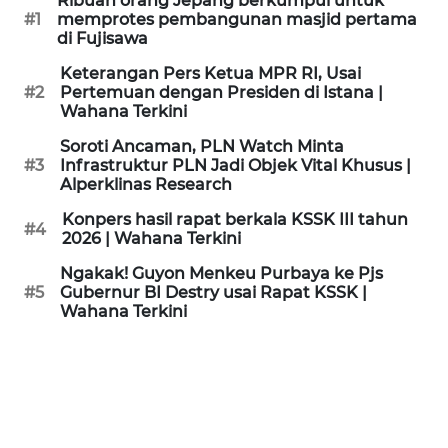
Ribuan orang Jepang berkumpul untuk
KAMI
#1
memprotes pembangunan masjid pertama
di Fujisawa
PEDOMAN
Keterangan Pers Ketua MPR RI, Usai
MEDIA
#2
Pertemuan dengan Presiden di Istana |
SIBER
Wahana Terkini
Soroti Ancaman, PLN Watch Minta
REDAKSI
#3
Infrastruktur PLN Jadi Objek Vital Khusus |
Alperklinas Research
KARIR
Konpers hasil rapat berkala KSSK III tahun
#4
2026 | Wahana Terkini
DISCLAIMER
Ngakak! Guyon Menkeu Purbaya ke Pjs
#5
Gubernur BI Destry usai Rapat KSSK |
Wahana Terkini
Wahana
News
Regional
WN
SUMUT