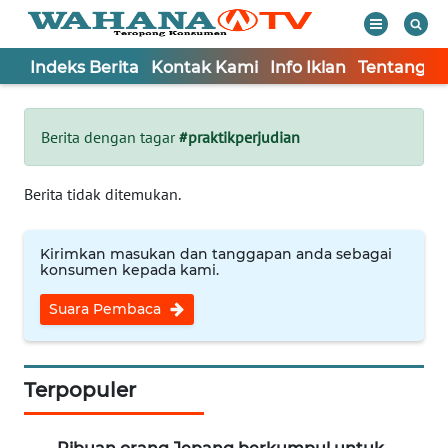
Indeks Berita
Kontak Kami
Info Iklan
Tentang K
WAHANA
Tutup
TV
Berita dengan tagar
#praktikperjudian
Informasi
Berita tidak ditemukan.
INDEKS
BERITA
Kirimkan masukan dan tanggapan anda sebagai
konsumen kepada kami.
KONTAK
Suara Pembaca
KAMI
INFO
IKLAN
Terpopuler
TENTANG