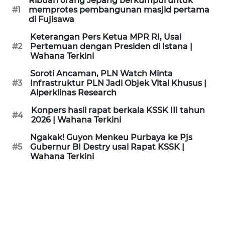
Ribuan orang Jepang berkumpul untuk
KAMI
#1
memprotes pembangunan masjid pertama
di Fujisawa
PEDOMAN
Keterangan Pers Ketua MPR RI, Usai
MEDIA
#2
Pertemuan dengan Presiden di Istana |
SIBER
Wahana Terkini
Soroti Ancaman, PLN Watch Minta
REDAKSI
#3
Infrastruktur PLN Jadi Objek Vital Khusus |
Alperklinas Research
KARIR
Konpers hasil rapat berkala KSSK III tahun
#4
2026 | Wahana Terkini
DISCLAIMER
Ngakak! Guyon Menkeu Purbaya ke Pjs
#5
Gubernur BI Destry usai Rapat KSSK |
Wahana Terkini
Wahana
News
Regional
WN
SUMUT