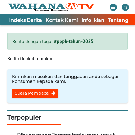
Indeks Berita
Kontak Kami
Info Iklan
Tentang K
WAHANA
Tutup
TV
Berita dengan tagar
#pppk-tahun-2025
Informasi
Berita tidak ditemukan.
INDEKS
BERITA
Kirimkan masukan dan tanggapan anda sebagai
konsumen kepada kami.
KONTAK
Suara Pembaca
KAMI
INFO
IKLAN
Terpopuler
TENTANG