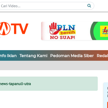
Info Iklan
Tentang Kami
Pedoman Media Siber
Redak
ews-tapanuli-utra