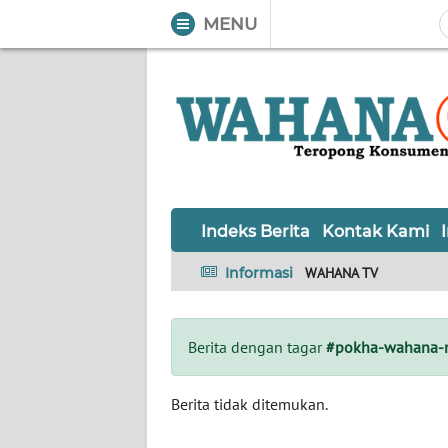
MENU
WAHANA
Tutup
TV
Informasi
INDEKS
BERITA
Indeks Berita
Kontak Kami
KONTAK
Informasi
WAHANA TV
KAMI
INFO
Berita dengan tagar
#pokha-wahana-n
IKLAN
TENTANG
Berita tidak ditemukan.
KAMI