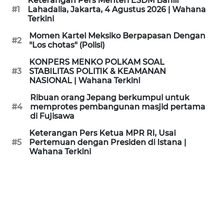
Keterangan Pers Menteri ESDM Bahlil
KAMI
#1
Lahadalia, Jakarta, 4 Agustus 2026 | Wahana
Terkini
PEDOMAN
Momen Kartel Meksiko Berpapasan Dengan
#2
MEDIA
"Los chotas" (Polisi)
SIBER
KONPERS MENKO POLKAM SOAL
#3
STABILITAS POLITIK & KEAMANAN
REDAKSI
NASIONAL | Wahana Terkini
Ribuan orang Jepang berkumpul untuk
KARIR
#4
memprotes pembangunan masjid pertama
di Fujisawa
DISCLAIMER
Keterangan Pers Ketua MPR RI, Usai
#5
Pertemuan dengan Presiden di Istana |
Wahana Terkini
Wahana
News
Regional
WN
SUMUT