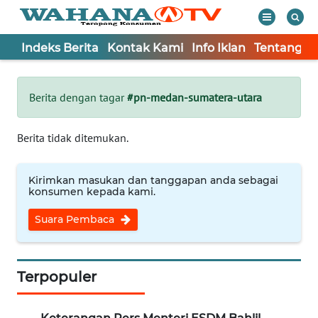
Indeks Berita
Kontak Kami
Info Iklan
Tentang K
WAHANA
Tutup
TV
Berita dengan tagar
#pn-medan-sumatera-utara
Informasi
Berita tidak ditemukan.
INDEKS
BERITA
Kirimkan masukan dan tanggapan anda sebagai
konsumen kepada kami.
KONTAK
Suara Pembaca
KAMI
INFO
IKLAN
Terpopuler
TENTANG