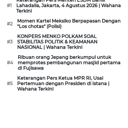
Keterangan Pers Menteri ESDM Bahlil
KAMI
#1
Lahadalia, Jakarta, 4 Agustus 2026 | Wahana
Terkini
PEDOMAN
Momen Kartel Meksiko Berpapasan Dengan
#2
MEDIA
"Los chotas" (Polisi)
SIBER
KONPERS MENKO POLKAM SOAL
#3
STABILITAS POLITIK & KEAMANAN
REDAKSI
NASIONAL | Wahana Terkini
Ribuan orang Jepang berkumpul untuk
KARIR
#4
memprotes pembangunan masjid pertama
di Fujisawa
DISCLAIMER
Keterangan Pers Ketua MPR RI, Usai
#5
Pertemuan dengan Presiden di Istana |
Wahana Terkini
Wahana
News
Regional
WN
SUMUT