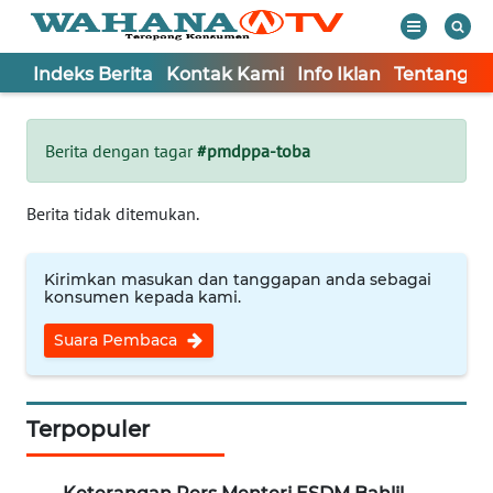
Indeks Berita
Kontak Kami
Info Iklan
Tentang K
WAHANA
Tutup
TV
Berita dengan tagar
#pmdppa-toba
Informasi
Berita tidak ditemukan.
INDEKS
BERITA
Kirimkan masukan dan tanggapan anda sebagai
konsumen kepada kami.
KONTAK
Suara Pembaca
KAMI
INFO
IKLAN
Terpopuler
TENTANG