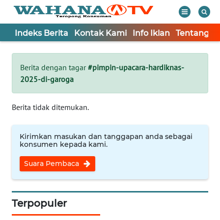
Indeks Berita
Kontak Kami
Info Iklan
Tentang K
WAHANA
Tutup
TV
Berita dengan tagar
#pimpin-upacara-hardiknas-
2025-di-garoga
Informasi
INDEKS
Berita tidak ditemukan.
BERITA
Kirimkan masukan dan tanggapan anda sebagai
KONTAK
konsumen kepada kami.
KAMI
Suara Pembaca
INFO
IKLAN
Terpopuler
TENTANG