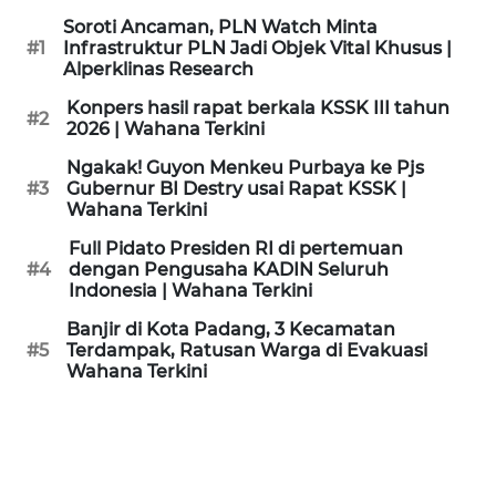
KAMI
Soroti Ancaman, PLN Watch Minta
#1
Infrastruktur PLN Jadi Objek Vital Khusus |
Alperklinas Research
PEDOMAN
MEDIA
Konpers hasil rapat berkala KSSK III tahun
SIBER
#2
2026 | Wahana Terkini
Ngakak! Guyon Menkeu Purbaya ke Pjs
REDAKSI
#3
Gubernur BI Destry usai Rapat KSSK |
Wahana Terkini
KARIR
Full Pidato Presiden RI di pertemuan
#4
dengan Pengusaha KADIN Seluruh
Indonesia | Wahana Terkini
DISCLAIMER
Banjir di Kota Padang, 3 Kecamatan
Wahana
#5
Terdampak, Ratusan Warga di Evakuasi
News
Wahana Terkini
Regional
WN
SUMUT