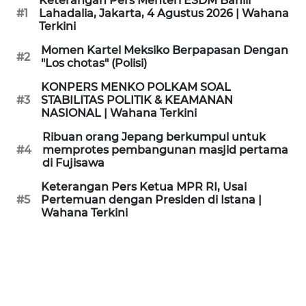
Keterangan Pers Menteri ESDM Bahlil
KAMI
#1
Lahadalia, Jakarta, 4 Agustus 2026 | Wahana
Terkini
PEDOMAN
Momen Kartel Meksiko Berpapasan Dengan
#2
MEDIA
"Los chotas" (Polisi)
SIBER
KONPERS MENKO POLKAM SOAL
#3
STABILITAS POLITIK & KEAMANAN
REDAKSI
NASIONAL | Wahana Terkini
Ribuan orang Jepang berkumpul untuk
KARIR
#4
memprotes pembangunan masjid pertama
di Fujisawa
DISCLAIMER
Keterangan Pers Ketua MPR RI, Usai
#5
Pertemuan dengan Presiden di Istana |
Wahana Terkini
Wahana
News
Regional
WN
SUMUT