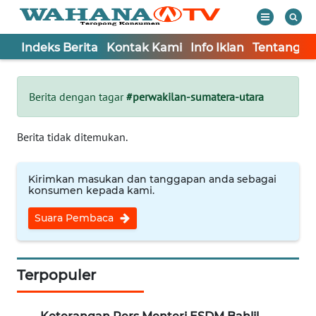
Indeks Berita
Kontak Kami
Info Iklan
Tentang K
WAHANA
Tutup
TV
Berita dengan tagar
#perwakilan-sumatera-utara
Informasi
Berita tidak ditemukan.
INDEKS
BERITA
Kirimkan masukan dan tanggapan anda sebagai
konsumen kepada kami.
KONTAK
Suara Pembaca
KAMI
INFO
IKLAN
Terpopuler
TENTANG