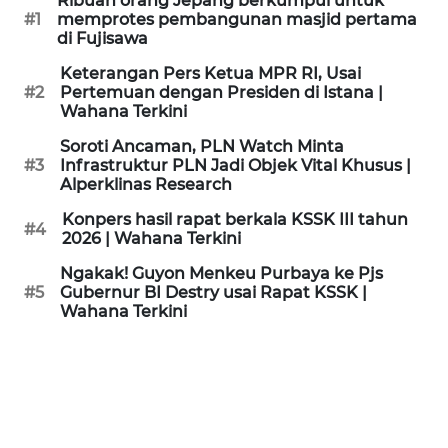
Ribuan orang Jepang berkumpul untuk
KAMI
#1
memprotes pembangunan masjid pertama
di Fujisawa
PEDOMAN
Keterangan Pers Ketua MPR RI, Usai
MEDIA
#2
Pertemuan dengan Presiden di Istana |
SIBER
Wahana Terkini
Soroti Ancaman, PLN Watch Minta
REDAKSI
#3
Infrastruktur PLN Jadi Objek Vital Khusus |
Alperklinas Research
KARIR
Konpers hasil rapat berkala KSSK III tahun
#4
2026 | Wahana Terkini
DISCLAIMER
Ngakak! Guyon Menkeu Purbaya ke Pjs
#5
Gubernur BI Destry usai Rapat KSSK |
Wahana Terkini
Wahana
News
Regional
WN
SUMUT