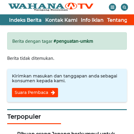
Indeks Berita
Kontak Kami
Info Iklan
Tentang K
WAHANA
Tutup
TV
Berita dengan tagar
#penguatan-umkm
Informasi
Berita tidak ditemukan.
INDEKS
BERITA
Kirimkan masukan dan tanggapan anda sebagai
konsumen kepada kami.
KONTAK
Suara Pembaca
KAMI
INFO
IKLAN
Terpopuler
TENTANG