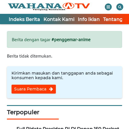
Indeks Berita
Kontak Kami
Info Iklan
Tentang K
WAHANA
Tutup
TV
Berita dengan tagar
#penggemar-anime
Informasi
Berita tidak ditemukan.
INDEKS
BERITA
Kirimkan masukan dan tanggapan anda sebagai
konsumen kepada kami.
KONTAK
Suara Pembaca
KAMI
INFO
IKLAN
Terpopuler
TENTANG