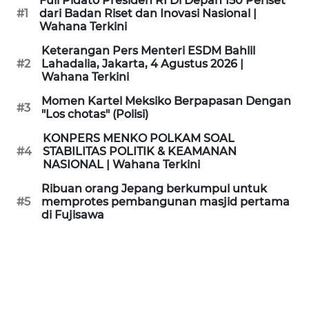
Full Pidato Presiden RI Di Depan 150 Periset
KAMI
#1
dari Badan Riset dan Inovasi Nasional |
Wahana Terkini
PEDOMAN
Keterangan Pers Menteri ESDM Bahlil
MEDIA
#2
Lahadalia, Jakarta, 4 Agustus 2026 |
SIBER
Wahana Terkini
Momen Kartel Meksiko Berpapasan Dengan
#3
REDAKSI
"Los chotas" (Polisi)
KONPERS MENKO POLKAM SOAL
KARIR
#4
STABILITAS POLITIK & KEAMANAN
NASIONAL | Wahana Terkini
DISCLAIMER
Ribuan orang Jepang berkumpul untuk
#5
memprotes pembangunan masjid pertama
di Fujisawa
Wahana
News
Regional
WN
SUMUT