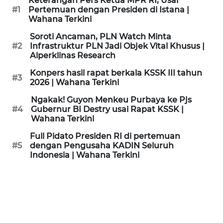
Keterangan Pers Ketua MPR RI, Usai
KAMI
#1
Pertemuan dengan Presiden di Istana |
Wahana Terkini
PEDOMAN
Soroti Ancaman, PLN Watch Minta
MEDIA
#2
Infrastruktur PLN Jadi Objek Vital Khusus |
SIBER
Alperklinas Research
Konpers hasil rapat berkala KSSK III tahun
#3
REDAKSI
2026 | Wahana Terkini
Ngakak! Guyon Menkeu Purbaya ke Pjs
KARIR
#4
Gubernur BI Destry usai Rapat KSSK |
Wahana Terkini
DISCLAIMER
Full Pidato Presiden RI di pertemuan
#5
dengan Pengusaha KADIN Seluruh
Indonesia | Wahana Terkini
Wahana
News
Regional
WN
SUMUT