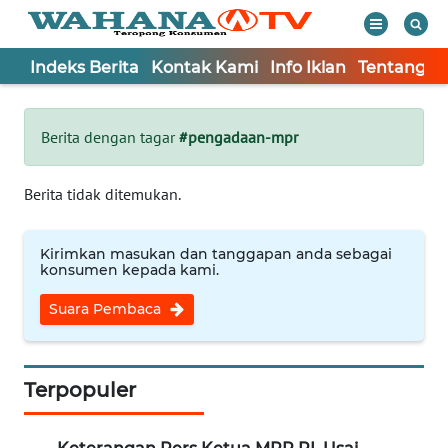
Indeks Berita
Kontak Kami
Info Iklan
Tentang K
WAHANA
Tutup
TV
Berita dengan tagar
#pengadaan-mpr
Informasi
Berita tidak ditemukan.
INDEKS
BERITA
Kirimkan masukan dan tanggapan anda sebagai
konsumen kepada kami.
KONTAK
Suara Pembaca
KAMI
INFO
IKLAN
Terpopuler
TENTANG