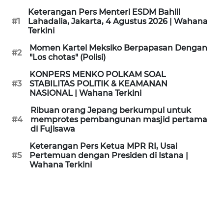
KAMI
Keterangan Pers Menteri ESDM Bahlil
#1
Lahadalia, Jakarta, 4 Agustus 2026 | Wahana
Terkini
PEDOMAN
MEDIA
Momen Kartel Meksiko Berpapasan Dengan
SIBER
#2
"Los chotas" (Polisi)
KONPERS MENKO POLKAM SOAL
REDAKSI
#3
STABILITAS POLITIK & KEAMANAN
NASIONAL | Wahana Terkini
KARIR
Ribuan orang Jepang berkumpul untuk
#4
memprotes pembangunan masjid pertama
di Fujisawa
DISCLAIMER
Keterangan Pers Ketua MPR RI, Usai
Wahana
#5
Pertemuan dengan Presiden di Istana |
News
Wahana Terkini
Regional
WN
SUMUT