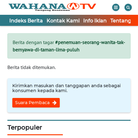
Indeks Berita
Kontak Kami
Info Iklan
Tentang K
WAHANA
Tutup
TV
Berita dengan tagar
#penemuan-seorang-wanita-tak-
bernyawa-di-taman-lima-puluh
Informasi
INDEKS
Berita tidak ditemukan.
BERITA
Kirimkan masukan dan tanggapan anda sebagai
KONTAK
konsumen kepada kami.
KAMI
Suara Pembaca
INFO
IKLAN
Terpopuler
TENTANG