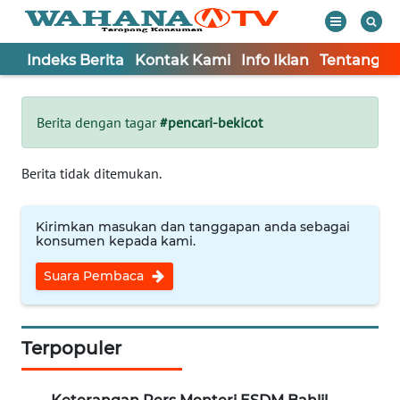
Indeks Berita
Kontak Kami
Info Iklan
Tentang K
WAHANA
Tutup
TV
Berita dengan tagar
#pencari-bekicot
Informasi
Berita tidak ditemukan.
INDEKS
BERITA
Kirimkan masukan dan tanggapan anda sebagai
konsumen kepada kami.
KONTAK
Suara Pembaca
KAMI
INFO
IKLAN
Terpopuler
TENTANG