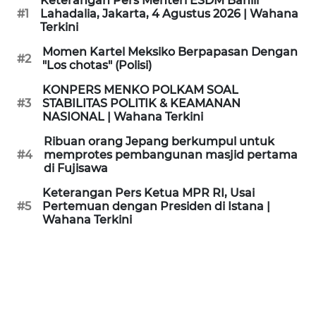
Keterangan Pers Menteri ESDM Bahlil
KAMI
#1
Lahadalia, Jakarta, 4 Agustus 2026 | Wahana
Terkini
PEDOMAN
Momen Kartel Meksiko Berpapasan Dengan
#2
MEDIA
"Los chotas" (Polisi)
SIBER
KONPERS MENKO POLKAM SOAL
#3
STABILITAS POLITIK & KEAMANAN
REDAKSI
NASIONAL | Wahana Terkini
Ribuan orang Jepang berkumpul untuk
KARIR
#4
memprotes pembangunan masjid pertama
di Fujisawa
DISCLAIMER
Keterangan Pers Ketua MPR RI, Usai
#5
Pertemuan dengan Presiden di Istana |
Wahana Terkini
Wahana
News
Regional
WN
SUMUT