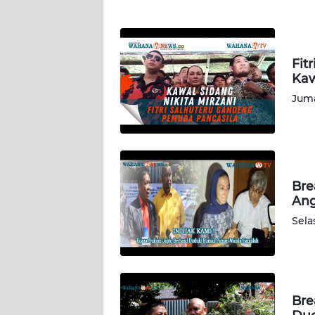
PAPUA
BARAT
WN
Fit
RIAU
Kaw
Juma
WN
SERAMBI
WN
JAMBI
Bre
Ang
WN
Sela
SULTRA
WN
NTB
Bre