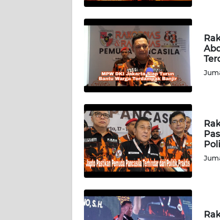
WN
LAMPUNG
Rak
WN
Abd
JATENG
Ter
Juma
WN
NUSANTARA
WN
JOGJA
Rak
Pas
Pol
WN
JATIM
Juma
WN
BALI
Rak