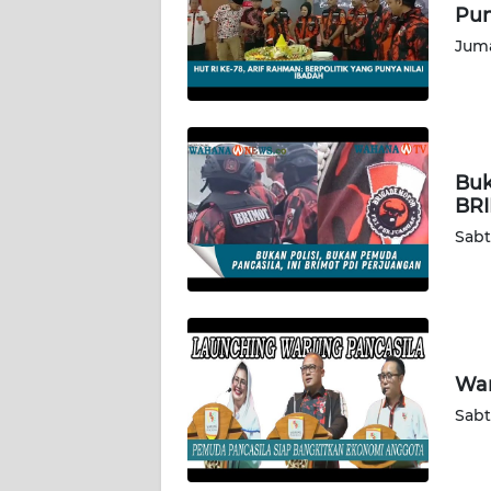
Pun
JAKARTA
Juma
WN
JABAR
WN
Buk
BANTEN
BRI
Sabt
WN
NTT
WN
KEPRI
War
WN
Sabt
PAPUA
WN