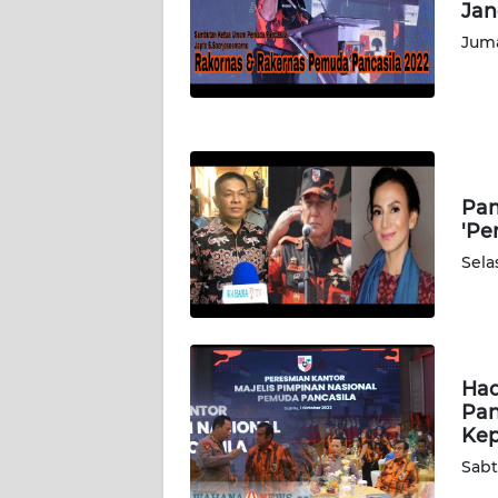
WN
Jan
KALBAR
Juma
WN
KALTENG
WN
KALTARA
Pam
'Pe
WN
Sela
KALSEL
WN
KALTIM
Had
Pan
WN
Kep
SULSEL
Sabt
WN