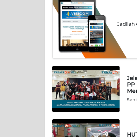
PEDOMAN
MEDIA
SIBER
Jadilah
REDAKSI
KARIR
DISCLAIMER
Jel
PP 
Wahana
Me
News
Regional
Seni
WN
SUMUT
HUT
WN