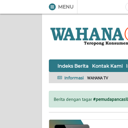
MENU
WAHANA
Tutup
TV
Informasi
INDEKS
BERITA
Indeks Berita
Kontak Kami
KONTAK
Informasi
WAHANA TV
KAMI
INFO
Berita dengan tagar
#pemudapancasil
IKLAN
TENTANG
KAMI