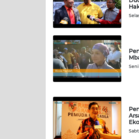
Dud
WN
Ha
SULTENG
Sela
WN
SULBAR
WN
Pen
BABEL
Mba
Seni
WN
SUMBAR
WN
SUMSEL
Pen
Ars
WN
Ek
BENGKULU
Sabt