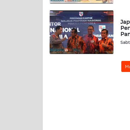
GORONTALO
WN
Jap
SULUT
Pen
Pan
WN
Sabt
MALUKU
WN
Mu
MALUT
WN
DAIRI
WN
DANAU
TOBA