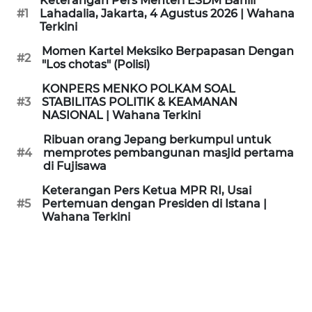
Keterangan Pers Menteri ESDM Bahlil
KAMI
#1
Lahadalia, Jakarta, 4 Agustus 2026 | Wahana
Terkini
PEDOMAN
Momen Kartel Meksiko Berpapasan Dengan
#2
MEDIA
"Los chotas" (Polisi)
SIBER
KONPERS MENKO POLKAM SOAL
#3
STABILITAS POLITIK & KEAMANAN
REDAKSI
NASIONAL | Wahana Terkini
Ribuan orang Jepang berkumpul untuk
KARIR
#4
memprotes pembangunan masjid pertama
di Fujisawa
DISCLAIMER
Keterangan Pers Ketua MPR RI, Usai
#5
Pertemuan dengan Presiden di Istana |
Wahana Terkini
Wahana
News
Regional
WN
SUMUT