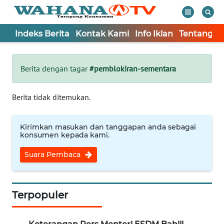
Indeks Berita
Kontak Kami
Info Iklan
Tentang K
WAHANA
Tutup
TV
Berita dengan tagar
#pemblokiran-sementara
Informasi
Berita tidak ditemukan.
INDEKS
BERITA
Kirimkan masukan dan tanggapan anda sebagai
konsumen kepada kami.
KONTAK
Suara Pembaca
KAMI
INFO
IKLAN
Terpopuler
TENTANG